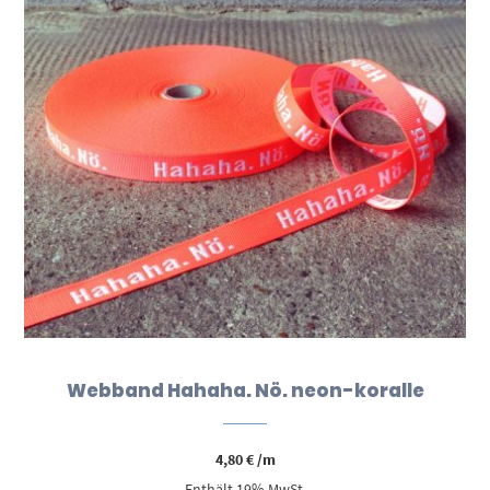
Webband Hahaha. Nö. neon-koralle
4,80
€
/m
Enthält 19% MwSt.