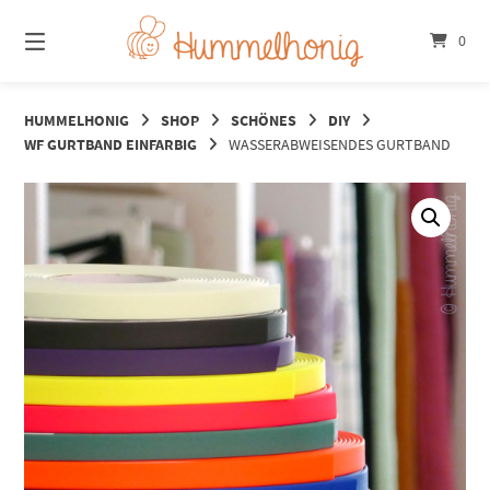
Springe
zum
0
Inhalt
HUMMELHONIG
SHOP
SCHÖNES
DIY
WF GURTBAND EINFARBIG
WASSERABWEISENDES GURTBAND