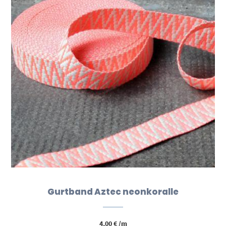
Gurtband Aztec neonkoralle
4,00
€
/m