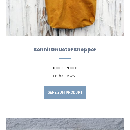
Schnittmuster Shopper
Preisspanne:
0,00
€
–
9,00
€
0,00 €
Enthält MwSt.
bis
9,00 €
GEHE ZUM PRODUKT