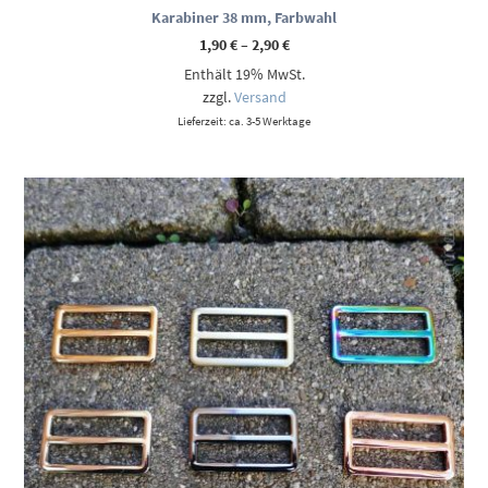
Karabiner 38 mm, Farbwahl
Preisspanne:
1,90
€
–
2,90
€
1,90 €
Enthält 19% MwSt.
bis
2,90 €
zzgl.
Versand
Lieferzeit: ca. 3-5 Werktage