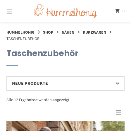
Springe
zum
0
Inhalt
HUMMELHONIG
SHOP
NÄHEN
KURZWAREN
TASCHENZUBEHÖR
Taschenzubehör
Nach
Alle 12 Ergebnisse werden angezeigt
Aktualität
sortiert