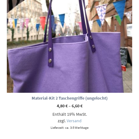
Material-Kit 2 Taschengriffe (ungelocht)
Preisspanne:
4,80
€
–
6,60
€
4,80 €
Enthält 19% MwSt.
bis
6,60 €
zzgl.
Versand
Lieferzeit: ca. 3-5 Werktage