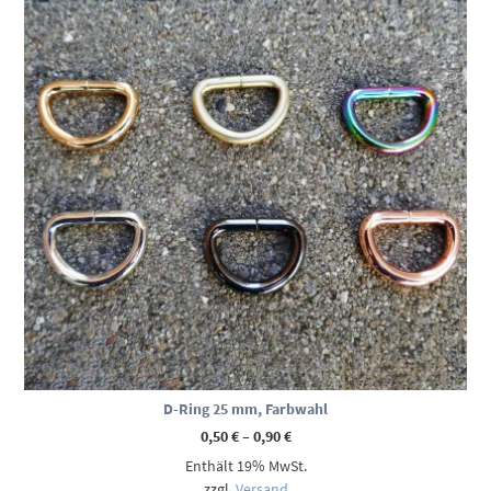
D-Ring 25 mm, Farbwahl
Preisspanne:
0,50
€
–
0,90
€
0,50 €
Enthält 19% MwSt.
bis
0,90 €
zzgl.
Versand