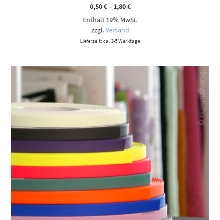
Preisspanne:
0,50
€
–
1,80
€
0,50 €
Enthält 19% MwSt.
bis
1,80 €
zzgl.
Versand
Lieferzeit: ca. 3-5 Werktage