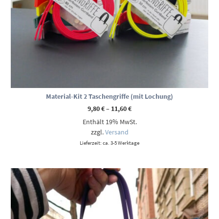
Material-Kit 2 Taschengriffe (mit Lochung)
Preisspanne:
9,80
€
–
11,60
€
9,80 €
Enthält 19% MwSt.
bis
11,60 €
zzgl.
Versand
Lieferzeit: ca. 3-5 Werktage