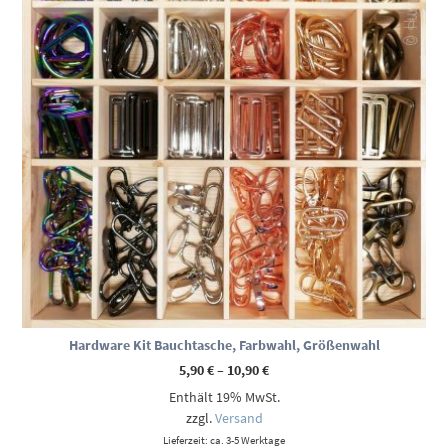
Hardware Kit Bauchtasche, Farbwahl, Größenwahl
Preisspanne:
5,90
€
–
10,90
€
5,90 €
Enthält 19% MwSt.
bis
10,90 €
zzgl.
Versand
Lieferzeit: ca. 3-5 Werktage