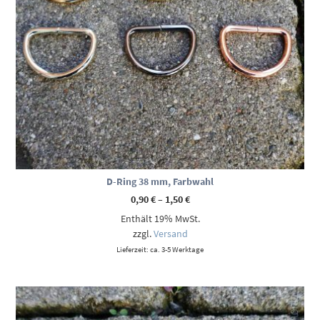
D-Ring 38 mm, Farbwahl
Preisspanne:
0,90
€
–
1,50
€
0,90 €
Enthält 19% MwSt.
bis
1,50 €
zzgl.
Versand
Lieferzeit: ca. 3-5 Werktage