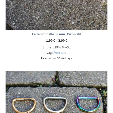
Leiterschnalle 38 mm, Farbwahl
Preisspanne:
1,90
€
–
2,90
€
1,90 €
Enthält 19% MwSt.
bis
2,90 €
zzgl.
Versand
Lieferzeit: ca. 3-5 Werktage