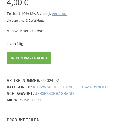
4,00
€
Enthält 19% MwSt.
zzgl.
Versand
Lieferzeit: ca. 3-5 Werktage
Aus weicher Viskose
1 vorrätig
Jerseyschrägband
IN DEN WARENKORB
dunkelblau,
3
m
ARTIKELNUMMER:
09-024-02
Menge
KATEGORIEN:
KURZWAREN
,
SCHÖNES
,
SCHRÄGBÄNDER
SCHLAGWORT:
JERSEYSCHRÄGBAND
MARKE:
OAKI DOKI
PRODUKT TEILEN: