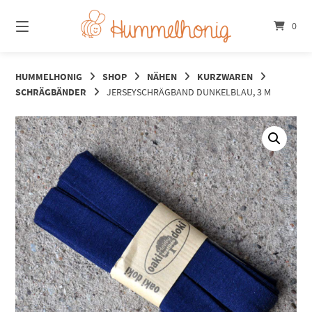
Springe
zum
0
Inhalt
HUMMELHONIG
SHOP
NÄHEN
KURZWAREN
SCHRÄGBÄNDER
JERSEYSCHRÄGBAND DUNKELBLAU, 3 M