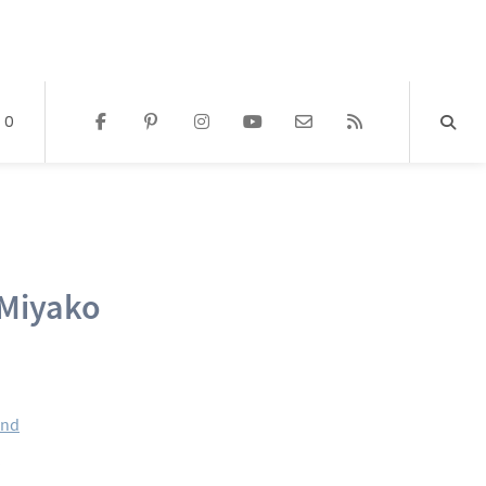
0
 Miyako
and
?