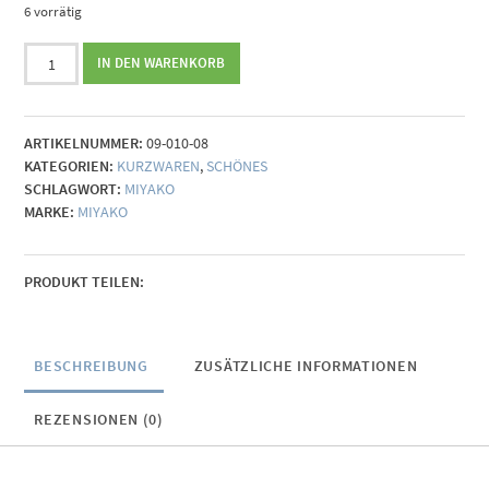
6 vorrätig
Taschengriff
IN DEN WARENKORB
Miyako
-
rot
ARTIKELNUMMER:
09-010-08
Menge
KATEGORIEN:
KURZWAREN
,
SCHÖNES
SCHLAGWORT:
MIYAKO
MARKE:
MIYAKO
PRODUKT TEILEN:
BESCHREIBUNG
ZUSÄTZLICHE INFORMATIONEN
REZENSIONEN (0)