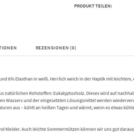
PRODUKT TEILEN:
TIONEN
REZENSIONEN (0)
d 6% Elasthan in weiß. Herrlich weich in der Haptik mit leichtem, 
 aus natürlichen Rohstoffen: Eukalyptusholz. Dieses wird auf nachha
n Wassers und der eingesetzten Lösungsmittel werden wiederverwe
ren aus – kühlt an heißen Tagen und wärmt, wenn es etwas kühler
 und Kleider. Auch leichte Sommermützen können wir uns gut daraus 