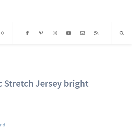
0
 Stretch Jersey bright
and