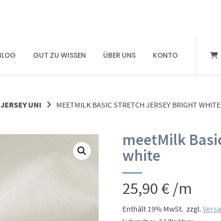
BLOG
GUT ZU WISSEN
ÜBER UNS
KONTO
JERSEY UNI
MEETMILK BASIC STRETCH JERSEY BRIGHT WHITE
meetMilk Basic
white
25,90
€
/m
Enthält 19% MwSt.
zzgl.
Vers