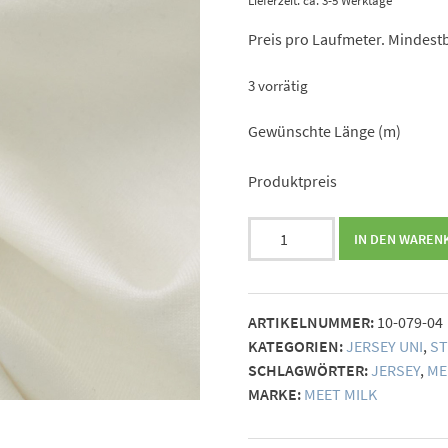
Lieferzeit: ca. 3-5 Werktage
Preis pro Laufmeter. Mindestb
3 vorrätig
Gewünschte Länge (m)
Produktpreis
meetMilk
IN DEN WAREN
Basic
Stretch
Jersey
ARTIKELNUMMER:
10-079-04
bright
KATEGORIEN:
JERSEY UNI
,
ST
white
SCHLAGWÖRTER:
JERSEY
,
ME
Menge
MARKE:
MEET MILK