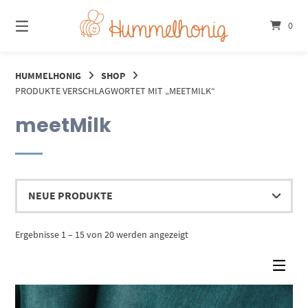
Springe
zum
0
Inhalt
HUMMELHONIG
SHOP
PRODUKTE VERSCHLAGWORTET MIT „MEETMILK“
meetMilk
Nach
Ergebnisse 1 – 15 von 20 werden angezeigt
Aktualität
sortiert