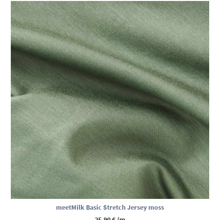
meetMilk Basic Stretch Jersey moss
25,90
€
/m