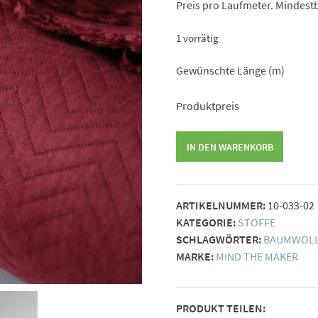
Preis pro Laufmeter. Mindestb
1 vorrätig
Gewünschte Länge (m)
Produktpreis
Mind
IN DEN WARENKORB
the
Maker
Organic
ARTIKELNUMMER:
10-033-02
Chevron
KATEGORIE:
STOFFE
Quilt
SCHLAGWÖRTER:
BAUMWOL
rot
MARKE:
MIND THE MAKER
Menge
PRODUKT TEILEN: