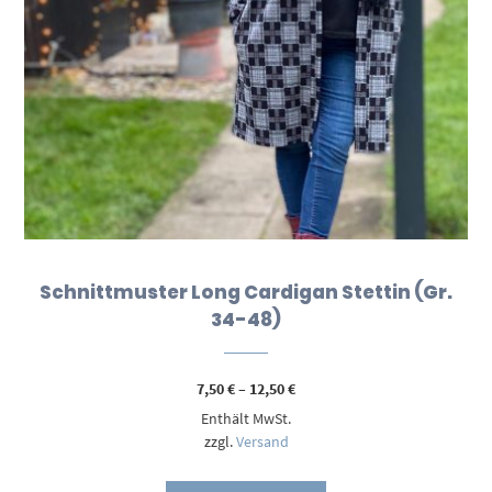
Schnittmuster Long Cardigan Stettin (Gr.
34-48)
Preisspanne:
7,50
€
–
12,50
€
7,50 €
Enthält MwSt.
bis
12,50 €
zzgl.
Versand