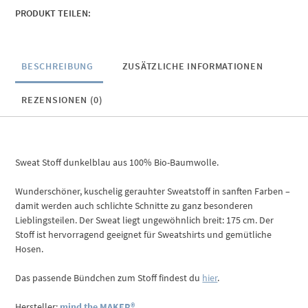
indigo
PRODUKT TEILEN:
night
Menge
BESCHREIBUNG
ZUSÄTZLICHE INFORMATIONEN
REZENSIONEN (0)
Sweat Stoff dunkelblau aus 100% Bio-Baumwolle.
Wunderschöner, kuschelig gerauhter Sweatstoff in sanften Farben –
damit werden auch schlichte Schnitte zu ganz besonderen
Lieblingsteilen. Der Sweat liegt ungewöhnlich breit: 175 cm. Der
Stoff ist hervorragend geeignet für Sweatshirts und gemütliche
Hosen.
Das passende Bündchen zum Stoff findest du
hier
.
Hersteller:
mind the MAKER®