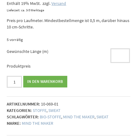
Enthält 19% MwSt.
zzgl.
Versand
Lieferzeit: ca. 3-5 Werktage
Preis pro Laufmeter. Mindestbestellmenge ist 0,5 m, darüber hinaus
10 cm-Schritte.
5 vorrätig
Gewünschte Länge (m)
Produktpreis
Sweat
IN DEN WARENKORB
Stoff
blau
-
ARTIKELNUMMER:
10-069-01
Mind
KATEGORIEN:
STOFFE
,
SWEAT
the
SCHLAGWÖRTER:
BIO-STOFFE
,
MIND THE MAKER
,
SWEAT
Maker
MARKE:
MIND THE MAKER
Organic
Brushed
Sweat