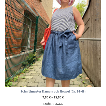
Schnittmuster Damenrock Neapel (Gr. 34-48)
Preisspanne:
7,50
€
–
12,50
€
7,50 €
Enthält MwSt.
bis