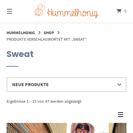
Springe
zum
0
Inhalt
HUMMELHONIG
SHOP
PRODUKTE VERSCHLAGWORTET MIT „SWEAT“
Sweat
Nach
Ergebnisse 1 – 15 von 47 werden angezeigt
Aktualität
sortiert