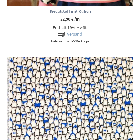
Sweatstoff mit Kühen
22,90
€
/m
Enthält 19% MwSt.
zzgl.
Versand
Lieferzeit: ca. 3-5 Werktage