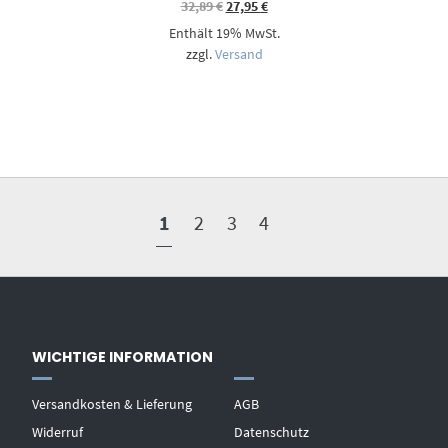
Ursprünglicher
Aktueller
32,89
€
27,95
€
Preis
Preis
Enthält 19% MwSt.
war:
ist:
32,89 €
27,95 €.
zzgl.
Versand
1
2
3
4
WICHTIGE INFORMATION
Versandkosten & Lieferung
AGB
Widerruf
Datenschutz