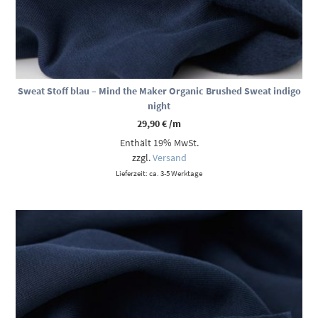
Sweat Stoff blau – Mind the Maker Organic Brushed Sweat indigo
night
29,90
€
/m
Enthält 19% MwSt.
zzgl.
Versand
Lieferzeit: ca. 3-5 Werktage
-16%