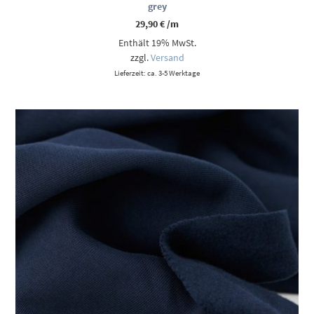
grey
29,90
€
/m
Enthält 19% MwSt.
zzgl.
Versand
Lieferzeit: ca. 3-5 Werktage