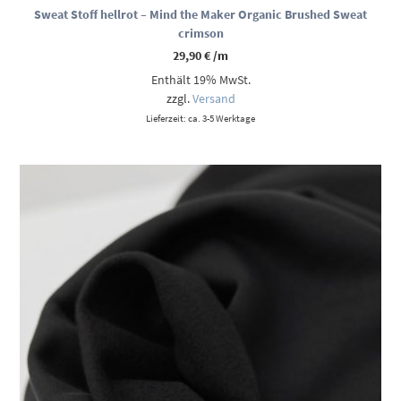
Sweat Stoff hellrot – Mind the Maker Organic Brushed Sweat
crimson
29,90
€
/m
Enthält 19% MwSt.
zzgl.
Versand
Lieferzeit: ca. 3-5 Werktage