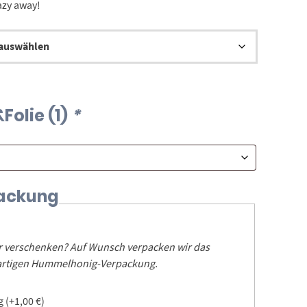
azy away!
9,00 €
Folie (1)
*
ackung
er verschenken? Auf Wunsch verpacken wir das
igartigen Hummelhonig-Verpackung.
ng
(+
1,00
€
)