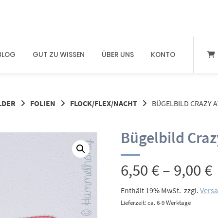
BLOG
GUT ZU WISSEN
ÜBER UNS
KONTO
LDER
FOLIEN
FLOCK/FLEX/NACHT
BÜGELBILD CRAZY 
Bügelbild Cra
6,50
€
–
9,00
€
Enthält 19% MwSt.
zzgl.
Vers
Lieferzeit: ca. 6-9 Werktage