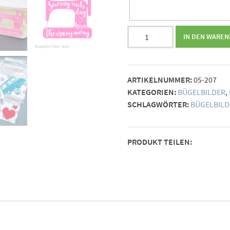
Bügelbild
IN DEN WARE
Crazy
away
Menge
ARTIKELNUMMER:
05-207
KATEGORIEN:
BÜGELBILDER
,
SCHLAGWÖRTER:
BÜGELBILD
PRODUKT TEILEN: