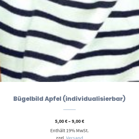
Bügelbild Apfel (individualisierbar)
Preisspanne:
5,00
€
–
9,00
€
5,00 €
Enthält 19% MwSt.
bis
9,00 €
zzgl.
Versand