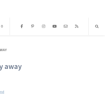
0
AWAY
zy away
Preisspanne:
6,50 €
and
bis