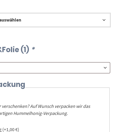
Folie (1)
*
ackung
er verschenken? Auf Wunsch verpacken wir das
igartigen Hummelhonig-Verpackung.
ng
(+
1,00
€
)