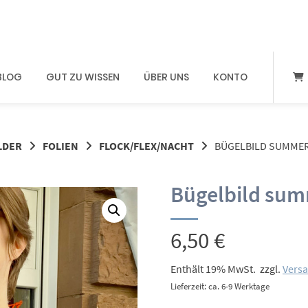
BLOG
GUT ZU WISSEN
ÜBER UNS
KONTO
LDER
FOLIEN
FLOCK/FLEX/NACHT
BÜGELBILD SUMMER 
Bügelbild summ
6,50
€
Enthält 19% MwSt.
zzgl.
Vers
Lieferzeit: ca. 6-9 Werktage