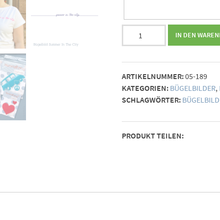
Bügelbild
IN DEN WARE
summer
in
the
ARTIKELNUMMER:
05-189
city
KATEGORIEN:
BÜGELBILDER
,
Menge
SCHLAGWÖRTER:
BÜGELBILD
PRODUKT TEILEN: