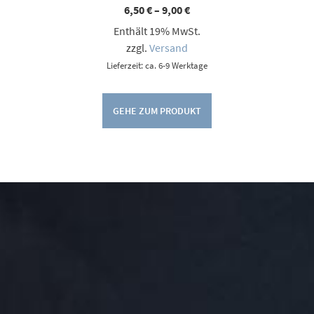
Preisspanne:
6,50
€
–
9,00
€
6,50 €
Enthält 19% MwSt.
bis
9,00 €
zzgl.
Versand
Lieferzeit: ca. 6-9 Werktage
GEHE ZUM PRODUKT