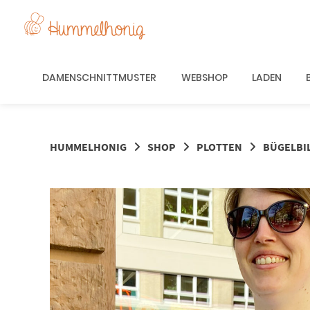
Springe
zum
Inhalt
DAMENSCHNITTMUSTER
WEBSHOP
LADEN
HUMMELHONIG
SHOP
PLOTTEN
BÜGELBI