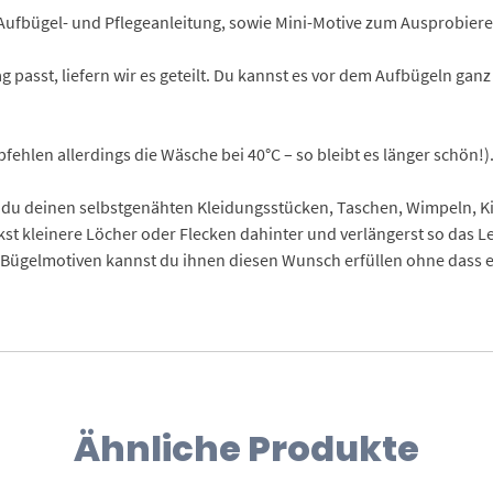
Aufbügel- und Pflegeanleitung, sowie Mini-Motive zum Ausprobiere
g passt, liefern wir es geteilt. Du kannst es vor dem Aufbügeln ganz
ehlen allerdings die Wäsche bei 40°C – so bleibt es länger schön!)
du deinen selbstgenähten Kleidungsstücken, Taschen, Wimpeln, Kis
ckst kleinere Löcher oder Flecken dahinter und verlängerst so das L
ügelmotiven kannst du ihnen diesen Wunsch erfüllen ohne dass eur
Ähnliche Produkte