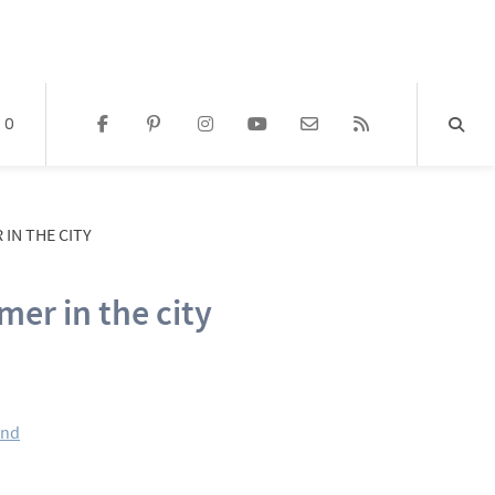
0
IN THE CITY
er in the city
and