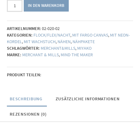
Nähpaket
IN DEN WARENKORB
Turnbeutel
(Canvas
mit
ARTIKELNUMMER:
02-020-02
neon-
KATEGORIEN:
FLOCK/FLEX/NACHT
,
MIT FARGO CANVAS
,
MIT NEON-
Kordel)
KORDEL
,
MIT WACHSTUCH
,
NÄHEN
,
NÄHPAKETE
Menge
SCHLAGWÖRTER:
MERCHANT&MILLS
,
MIYAKO
MARKE:
MERCHANT & MILLS
,
MIND THE MAKER
PRODUKT TEILEN:
BESCHREIBUNG
ZUSÄTZLICHE INFORMATIONEN
REZENSIONEN (0)