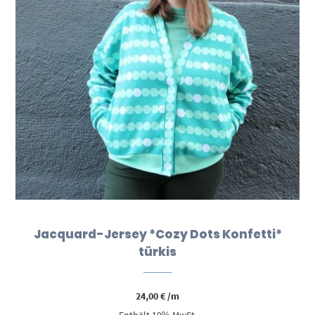
Jacquard-Jersey *Cozy Dots Konfetti*
türkis
24,00
€
/m
Enthält 19% MwSt.