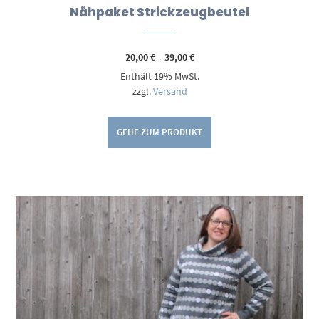
Nähpaket Strickzeugbeutel
Preisspanne:
20,00
€
–
39,00
€
20,00 €
Enthält 19% MwSt.
bis
39,00 €
zzgl.
Versand
GEHE ZUM PRODUKT