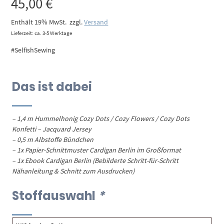
45,00
€
Enthält 19% MwSt.
zzgl.
Versand
Lieferzeit: ca. 3-5 Werktage
#SelfishSewing
Das ist dabei
– 1,4 m Hummelhonig Cozy Dots / Cozy Flowers / Cozy Dots
Konfetti – Jacquard Jersey
– 0,5 m Albstoffe Bündchen
– 1x Papier-Schnittmuster Cardigan Berlin im Großformat
– 1x Ebook Cardigan Berlin (Bebilderte Schritt-für-Schritt
Nähanleitung & Schnitt zum Ausdrucken)
Stoffauswahl
*