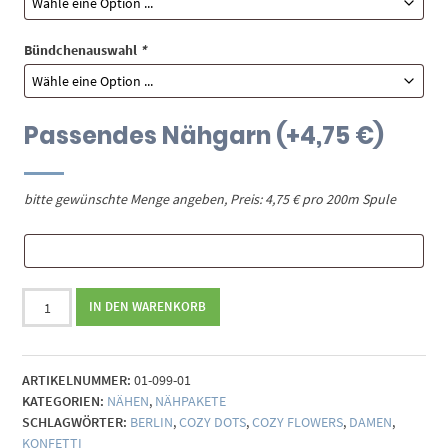
Bündchenauswahl
*
Passendes Nähgarn
(+
4,75
€
)
bitte gewünschte Menge angeben, Preis: 4,75 € pro 200m Spule
Nähpaket
IN DEN WARENKORB
Cardigan
Berlin
(Gr.
ARTIKELNUMMER:
01-099-01
34-
KATEGORIEN:
NÄHEN
,
NÄHPAKETE
48)
SCHLAGWÖRTER:
BERLIN
,
COZY DOTS
,
COZY FLOWERS
,
DAMEN
,
Menge
KONFETTI