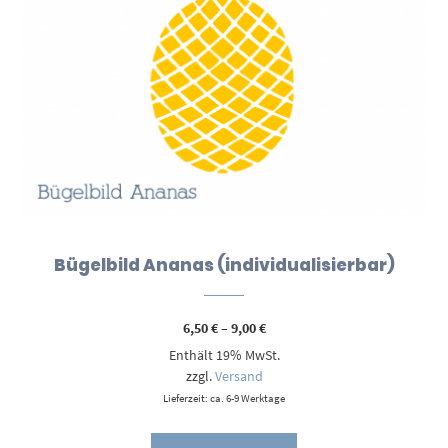
Bügelbild Ananas (individualisierbar)
Preisspanne:
6,50
€
–
9,00
€
6,50 €
Enthält 19% MwSt.
bis
9,00 €
zzgl.
Versand
Lieferzeit: ca. 6-9 Werktage