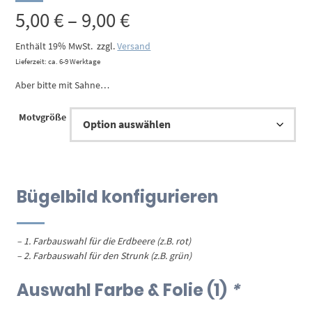
Preisspanne:
5,00
€
–
9,00
€
5,00 €
Enthält 19% MwSt.
zzgl.
Versand
Lieferzeit: ca. 6-9 Werktage
bis
Aber bitte mit Sahne…
9,00 €
Motvgröße
Bügelbild konfigurieren
– 1. Farbauswahl für die Erdbeere (z.B. rot)
– 2. Farbauswahl für den Strunk (z.B. grün)
Auswahl Farbe & Folie (1)
*