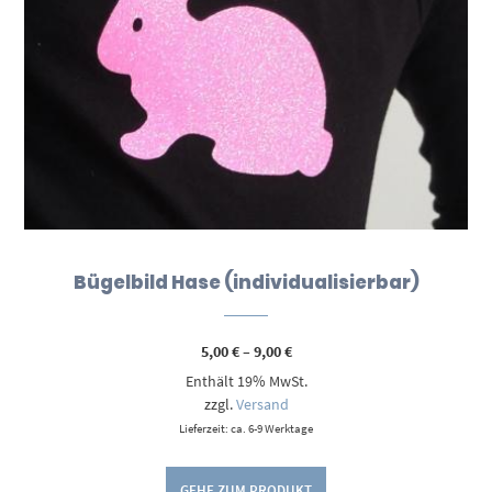
Bügelbild Hase (individualisierbar)
Preisspanne:
5,00
€
–
9,00
€
5,00 €
Enthält 19% MwSt.
bis
9,00 €
zzgl.
Versand
Lieferzeit: ca. 6-9 Werktage
GEHE ZUM PRODUKT