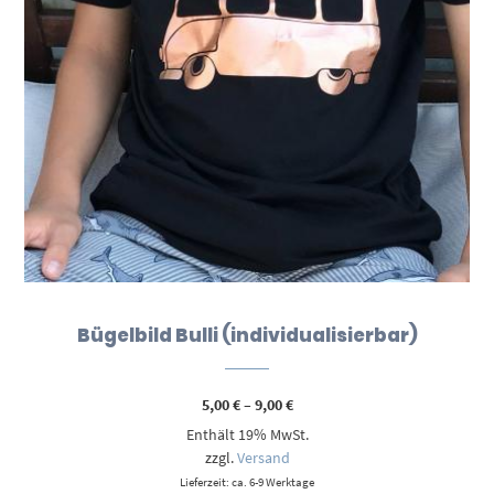
Bügelbild Bulli (individualisierbar)
Preisspanne:
5,00
€
–
9,00
€
5,00 €
Enthält 19% MwSt.
bis
9,00 €
zzgl.
Versand
Lieferzeit: ca. 6-9 Werktage