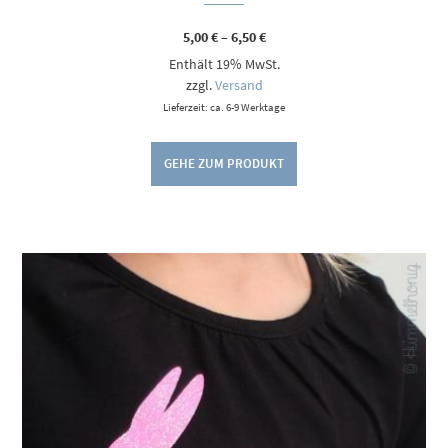
Preisspanne:
5,00
€
–
6,50
€
5,00 €
Enthält 19% MwSt.
bis
6,50 €
zzgl.
Versand
Lieferzeit: ca. 6-9 Werktage
GEHE ZUM PRODUKT