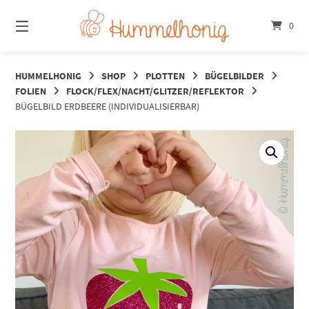
Springe
zum
0
Inhalt
HUMMELHONIG
SHOP
PLOTTEN
BÜGELBILDER
FOLIEN
FLOCK/FLEX/NACHT/GLITZER/REFLEKTOR
BÜGELBILD ERDBEERE (INDIVIDUALISIERBAR)