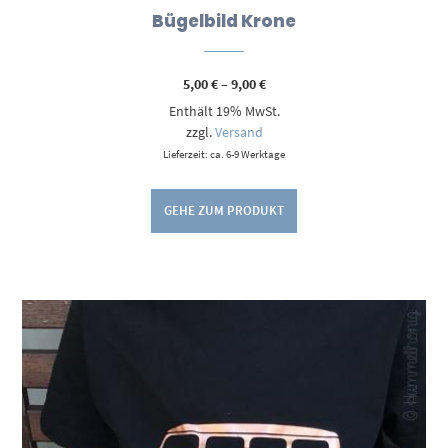
Bügelbild Krone
Preisspanne:
5,00
€
–
9,00
€
5,00 €
Enthält 19% MwSt.
bis
9,00 €
zzgl.
Versand
Lieferzeit: ca. 6-9 Werktage
GEHE ZUM PRODUKT