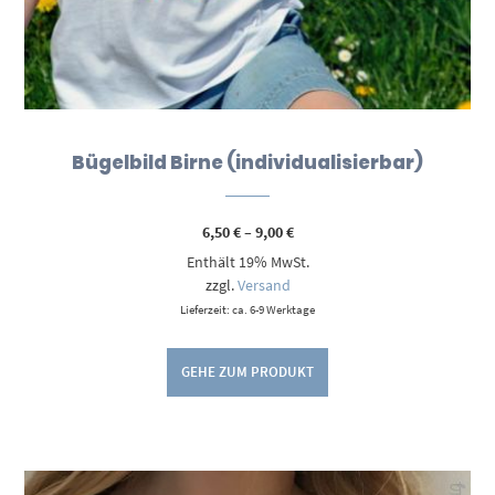
Bügelbild Birne (individualisierbar)
Preisspanne:
6,50
€
–
9,00
€
6,50 €
Enthält 19% MwSt.
bis
9,00 €
zzgl.
Versand
Lieferzeit: ca. 6-9 Werktage
GEHE ZUM PRODUKT