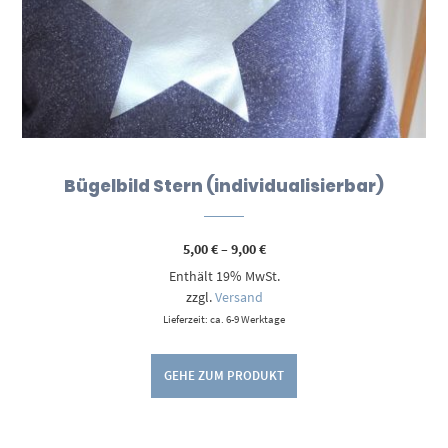
Bügelbild Stern (individualisierbar)
Preisspanne:
5,00
€
–
9,00
€
5,00 €
Enthält 19% MwSt.
bis
9,00 €
zzgl.
Versand
Lieferzeit: ca. 6-9 Werktage
GEHE ZUM PRODUKT