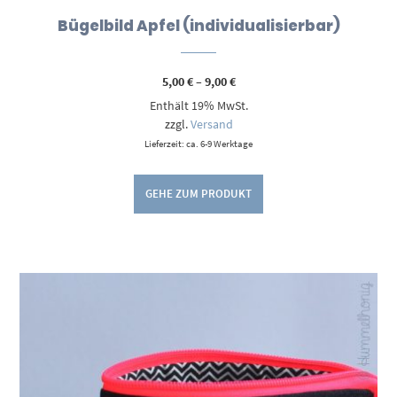
Bügelbild Apfel (individualisierbar)
Preisspanne:
5,00
€
–
9,00
€
5,00 €
Enthält 19% MwSt.
bis
9,00 €
zzgl.
Versand
Lieferzeit: ca. 6-9 Werktage
GEHE ZUM PRODUKT