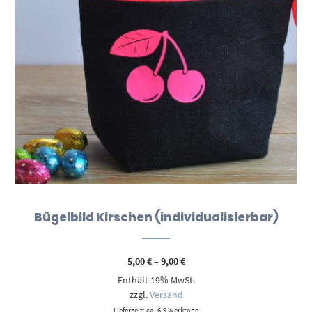
Bügelbild Kirschen (individualisierbar)
Preisspanne:
5,00
€
–
9,00
€
5,00 €
Enthält 19% MwSt.
bis
9,00 €
zzgl.
Versand
Lieferzeit: ca. 6-9 Werktage