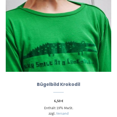
Bügelbild Krokodil
6,50
€
Enthält 19% MwSt.
zzgl.
Versand