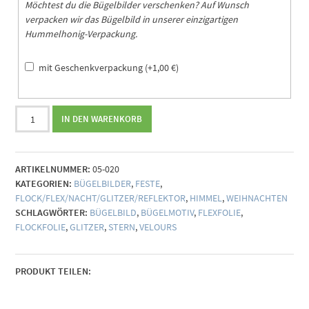
Möchtest du die Bügelbilder verschenken? Auf Wunsch
verpacken wir das Bügelbild in unserer einzigartigen
Hummelhonig-Verpackung.
mit Geschenkverpackung
(+
1,00
€
)
Bügelbild
IN DEN WARENKORB
Stern
(individualisierbar)
Menge
ARTIKELNUMMER:
05-020
KATEGORIEN:
BÜGELBILDER
,
FESTE
,
FLOCK/FLEX/NACHT/GLITZER/REFLEKTOR
,
HIMMEL
,
WEIHNACHTEN
SCHLAGWÖRTER:
BÜGELBILD
,
BÜGELMOTIV
,
FLEXFOLIE
,
FLOCKFOLIE
,
GLITZER
,
STERN
,
VELOURS
PRODUKT TEILEN: