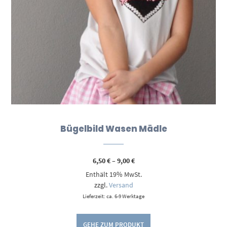
Bügelbild Wasen Mädle
Preisspanne:
6,50
€
–
9,00
€
6,50 €
Enthält 19% MwSt.
bis
9,00 €
zzgl.
Versand
Lieferzeit: ca. 6-9 Werktage
GEHE ZUM PRODUKT