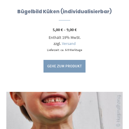
Bügelbild Küken (individualisierbar)
Preisspanne:
5,00
€
–
9,00
€
5,00 €
Enthält 19% MwSt.
bis
9,00 €
zzgl.
Versand
Lieferzeit: ca. 6-9 Werktage
GEHE ZUM PRODUKT