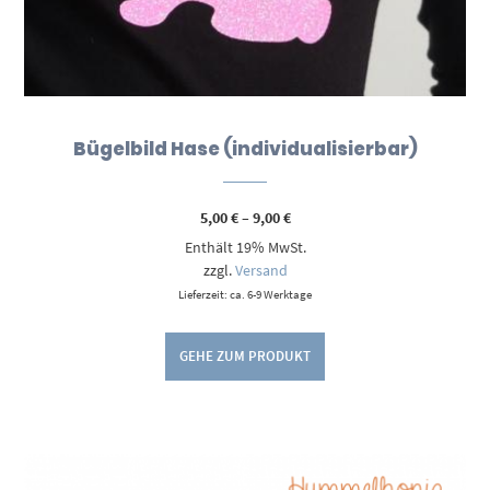
Bügelbild Hase (individualisierbar)
Preisspanne:
5,00
€
–
9,00
€
5,00 €
Enthält 19% MwSt.
bis
9,00 €
zzgl.
Versand
Lieferzeit: ca. 6-9 Werktage
GEHE ZUM PRODUKT