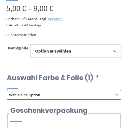
Preisspanne:
5,00
€
–
9,00
€
5,00 €
Enthält 19% MwSt.
zzgl.
Versand
Lieferzeit: ca. 6-9 Werktage
bis
Für Sternstunden
9,00 €
Motivgröße
Auswahl Farbe & Folie (1)
*
Geschenkverpackung