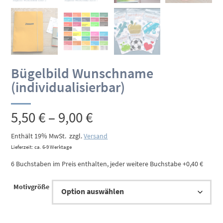
Bügelbild Wunschname
(individualisierbar)
Preisspanne:
5,50
€
–
9,00
€
5,50 €
Enthält 19% MwSt.
zzgl.
Versand
Lieferzeit: ca. 6-9 Werktage
bis
6 Buchstaben im Preis enthalten, jeder weitere Buchstabe +0,40 €
9,00 €
Motivgröße