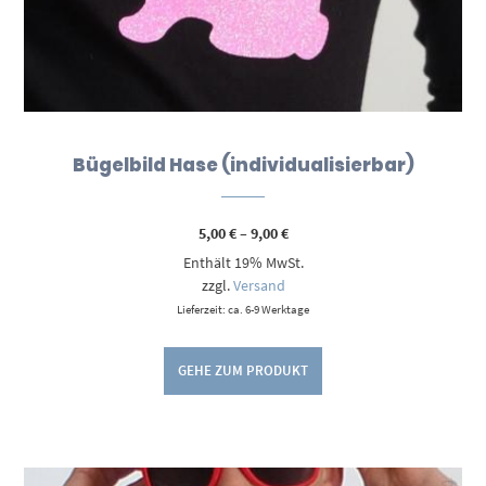
Bügelbild Hase (individualisierbar)
Preisspanne:
5,00
€
–
9,00
€
5,00 €
Enthält 19% MwSt.
bis
9,00 €
zzgl.
Versand
Lieferzeit: ca. 6-9 Werktage
GEHE ZUM PRODUKT