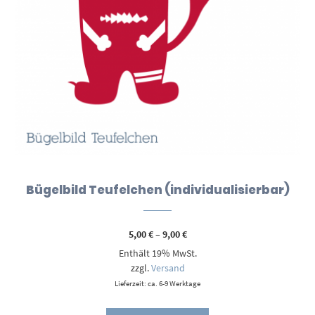
Bügelbild Teufelchen (individualisierbar)
Preisspanne:
5,00
€
–
9,00
€
5,00 €
Enthält 19% MwSt.
bis
9,00 €
zzgl.
Versand
Lieferzeit: ca. 6-9 Werktage