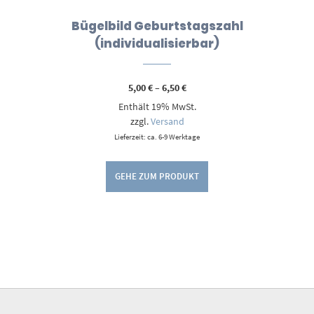
Bügelbild Geburtstagszahl
(individualisierbar)
Preisspanne:
5,00
€
–
6,50
€
5,00 €
Enthält 19% MwSt.
bis
6,50 €
zzgl.
Versand
Lieferzeit: ca. 6-9 Werktage
GEHE ZUM PRODUKT