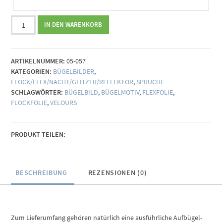
Bügelbild
IN DEN WARENKORB
Wunschname
(individualisierbar)
Menge
ARTIKELNUMMER:
05-057
KATEGORIEN:
BÜGELBILDER
,
FLOCK/FLEX/NACHT/GLITZER/REFLEKTOR
,
SPRÜCHE
SCHLAGWÖRTER:
BÜGELBILD
,
BÜGELMOTIV
,
FLEXFOLIE
,
FLOCKFOLIE
,
VELOURS
PRODUKT TEILEN:
BESCHREIBUNG
REZENSIONEN (0)
Zum Lieferumfang gehören natürlich eine ausführliche Aufbügel-