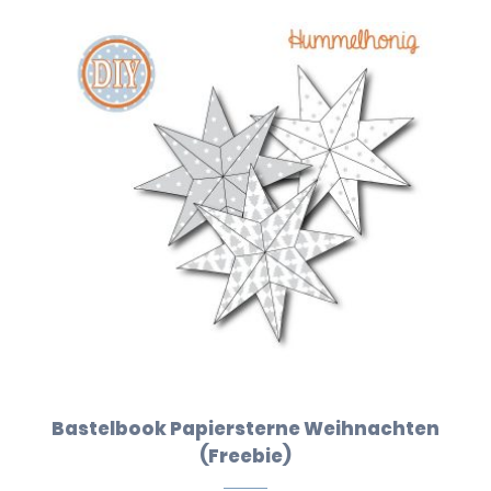
Bastelbook Papiersterne Weihnachten
(Freebie)