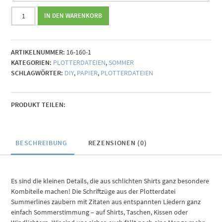
Plotterdatei
IN DEN WARENKORB
Summerlines
Menge
ARTIKELNUMMER:
16-160-1
KATEGORIEN:
PLOTTERDATEIEN
,
SOMMER
SCHLAGWÖRTER:
DIY
,
PAPIER
,
PLOTTERDATEIEN
PRODUKT TEILEN:
BESCHREIBUNG
REZENSIONEN (0)
Es sind die kleinen Details, die aus schlichten Shirts ganz besondere
Kombiteile machen! Die Schriftzüge aus der Plotterdatei
Summerlines zaubern mit Zitaten aus entspannten Liedern ganz
einfach Sommerstimmung – auf Shirts, Taschen, Kissen oder