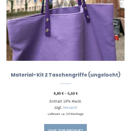
Material-Kit 2 Taschengriffe (ungelocht)
Preisspanne:
4,80
€
–
6,60
€
4,80 €
Enthält 19% MwSt.
bis
6,60 €
zzgl.
Versand
Lieferzeit: ca. 3-5 Werktage
GEHE ZUM PRODUKT