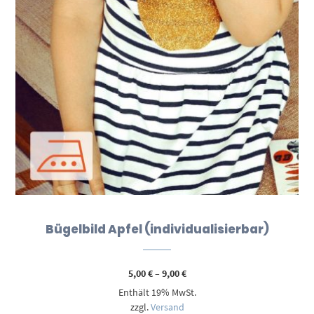
Bügelbild Apfel (individualisierbar)
Preisspanne:
5,00
€
–
9,00
€
5,00 €
Enthält 19% MwSt.
bis
9,00 €
zzgl.
Versand