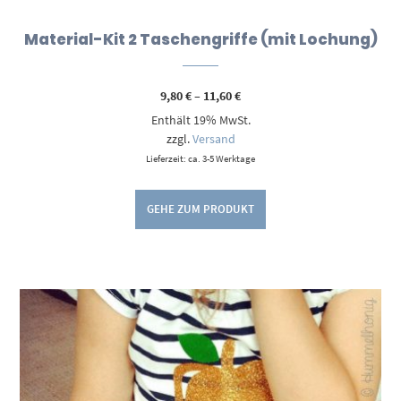
Material-Kit 2 Taschengriffe (mit Lochung)
Preisspanne:
9,80
€
–
11,60
€
9,80 €
Enthält 19% MwSt.
bis
11,60 €
zzgl.
Versand
Lieferzeit: ca. 3-5 Werktage
GEHE ZUM PRODUKT