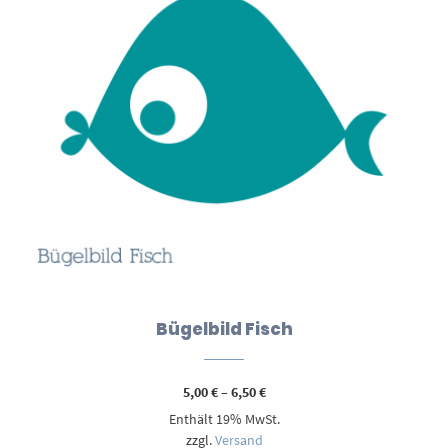
Bügelbild Fisch
Preisspanne:
5,00
€
–
6,50
€
5,00 €
Enthält 19% MwSt.
bis
6,50 €
zzgl.
Versand