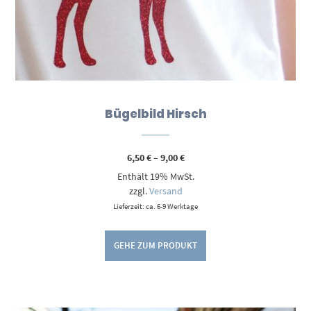
Bügelbild Hirsch
Preisspanne:
6,50
€
–
9,00
€
6,50 €
Enthält 19% MwSt.
bis
9,00 €
zzgl.
Versand
Lieferzeit: ca. 6-9 Werktage
GEHE ZUM PRODUKT