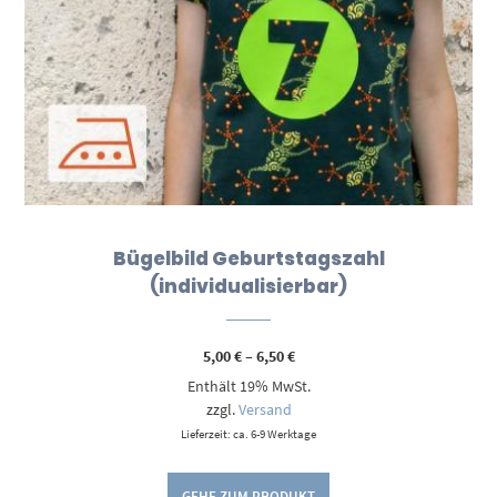
Bügelbild Geburtstagszahl
(individualisierbar)
Preisspanne:
5,00
€
–
6,50
€
5,00 €
Enthält 19% MwSt.
bis
6,50 €
zzgl.
Versand
Lieferzeit: ca. 6-9 Werktage
GEHE ZUM PRODUKT