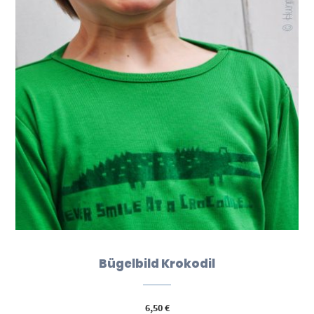
Bügelbild Krokodil
6,50
€