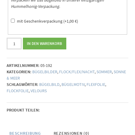
Hummelhonig-Verpackung.
mit Geschenkverpackung
(+
1,00
€
)
Bügelbild
IN DEN WARENKORB
all
summer
long
ARTIKELNUMMER:
05-192
Menge
KATEGORIEN:
BÜGELBILDER
,
FLOCK/FLEX/NACHT
,
SOMMER
,
SONNE
& MEER
SCHLAGWÖRTER:
BÜGELBILD
,
BÜGELMOTIV
,
FLEXFOLIE
,
FLOCKFOLIE
,
VELOURS
PRODUKT TEILEN:
BESCHREIBUNG
REZENSIONEN (0)