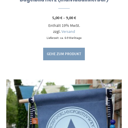
Preisspanne:
5,00
€
–
9,00
€
5,00 €
Enthält 19% MwSt.
bis
9,00 €
zzgl.
Versand
Lieferzeit: ca. 6-9 Werktage
GEHE ZUM PRODUKT