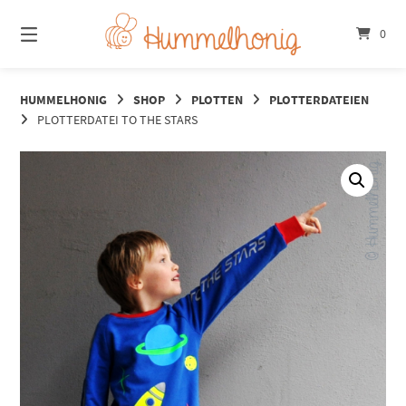
Springe
zum
0
Inhalt
HUMMELHONIG
SHOP
PLOTTEN
PLOTTERDATEIEN
PLOTTERDATEI TO THE STARS