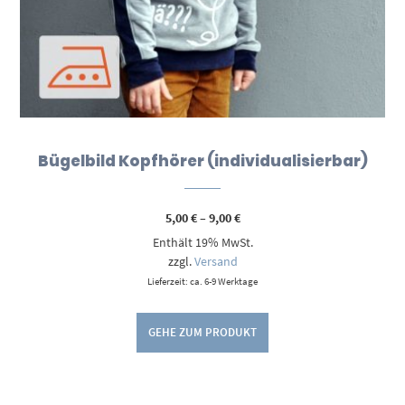
Bügelbild Kopfhörer (individualisierbar)
Preisspanne:
5,00
€
–
9,00
€
5,00 €
Enthält 19% MwSt.
bis
9,00 €
zzgl.
Versand
Lieferzeit: ca. 6-9 Werktage
GEHE ZUM PRODUKT