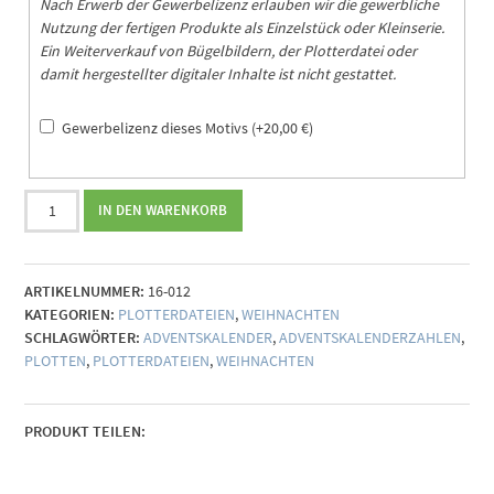
Nach Erwerb der Gewerbelizenz erlauben wir die gewerbliche
Nutzung der fertigen Produkte als Einzelstück oder Kleinserie.
Ein Weiterverkauf von Bügelbildern, der Plotterdatei oder
damit hergestellter digitaler Inhalte ist nicht gestattet.
Gewerbelizenz dieses Motivs
(+
20,00
€
)
Plotterdatei
IN DEN WARENKORB
Adventskalenderzahlen
Mix
(Sortiment)
ARTIKELNUMMER:
16-012
Menge
KATEGORIEN:
PLOTTERDATEIEN
,
WEIHNACHTEN
SCHLAGWÖRTER:
ADVENTSKALENDER
,
ADVENTSKALENDERZAHLEN
,
PLOTTEN
,
PLOTTERDATEIEN
,
WEIHNACHTEN
PRODUKT TEILEN: