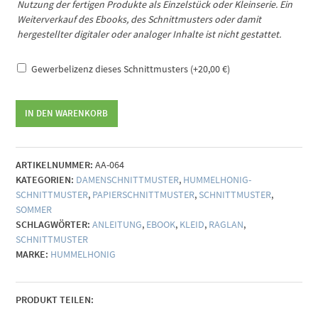
Nutzung der fertigen Produkte als Einzelstück oder Kleinserie. Ein
Weiterverkauf des Ebooks, des Schnittmusters oder damit
hergestellter digitaler oder analoger Inhalte ist nicht gestattet.
Gewerbelizenz dieses Schnittmusters
(+
20,00
€
)
Schnittmuster
IN DEN WARENKORB
Bluse
Lissabon
(Gr.
ARTIKELNUMMER:
AA-064
34-
KATEGORIEN:
DAMENSCHNITTMUSTER
,
HUMMELHONIG-
48)
SCHNITTMUSTER
,
PAPIERSCHNITTMUSTER
,
SCHNITTMUSTER
,
Menge
SOMMER
SCHLAGWÖRTER:
ANLEITUNG
,
EBOOK
,
KLEID
,
RAGLAN
,
SCHNITTMUSTER
MARKE:
HUMMELHONIG
PRODUKT TEILEN: