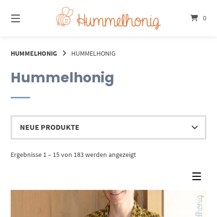
Springe
zum
0
Inhalt
HUMMELHONIG
HUMMELHONIG
Hummelhonig
Nach
Ergebnisse 1 – 15 von 183 werden angezeigt
Aktualität
sortiert