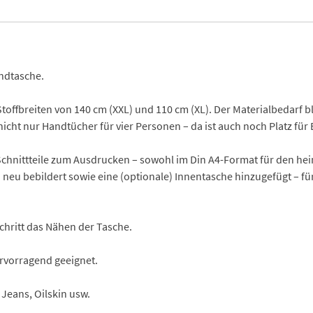
andtasche.
Stoffbreiten von 140 cm (XXL) und 110 cm (XL). Der Materialbedarf bl
nicht nur Handtücher für vier Personen – da ist auch noch Platz f
Schnittteile zum Ausdrucken – sowohl im Din A4-Format für den hei
eu bebildert sowie eine (optionale) Innentasche hinzugefügt – für 
Schritt das Nähen der Tasche.
rvorragend geeignet.
Jeans, Oilskin usw.