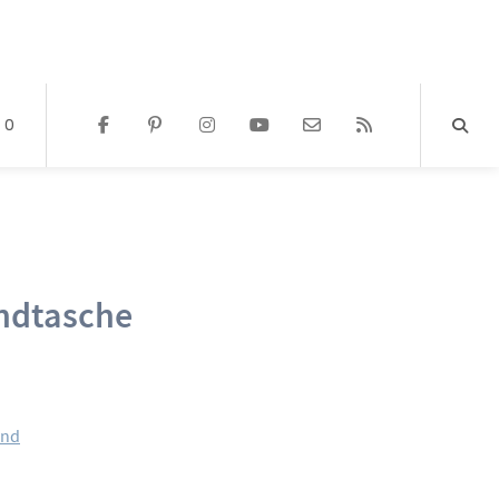
0
ndtasche
and