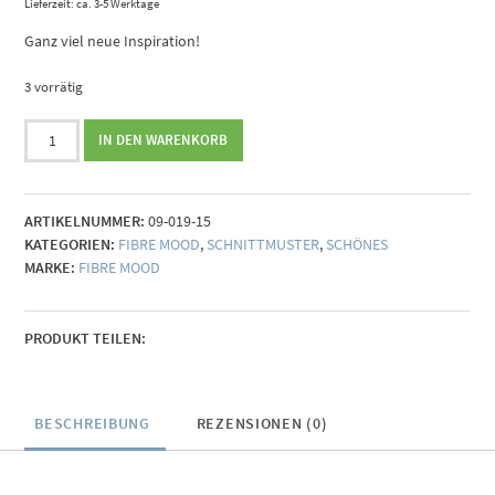
Lieferzeit: ca. 3-5 Werktage
Ganz viel neue Inspiration!
3 vorrätig
Fibre
IN DEN WARENKORB
Mood
24
-
ARTIKELNUMMER:
09-019-15
Special
KATEGORIEN:
FIBRE MOOD
,
SCHNITTMUSTER
,
SCHÖNES
N°2
MARKE:
FIBRE MOOD
Menge
PRODUKT TEILEN:
BESCHREIBUNG
REZENSIONEN (0)