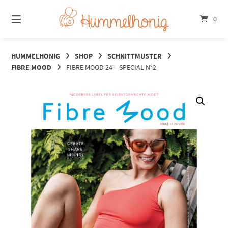
Springe
zum
0
Inhalt
HUMMELHONIG
SHOP
SCHNITTMUSTER
FIBRE MOOD
FIBRE MOOD 24 – SPECIAL N°2