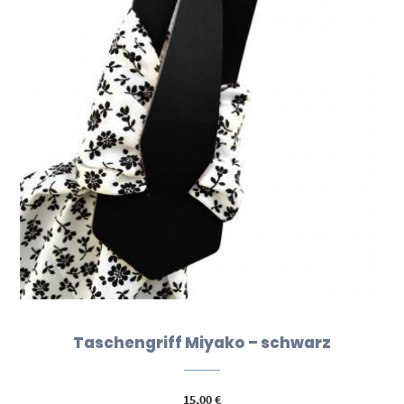
Taschengriff Miyako – schwarz
15,00
€