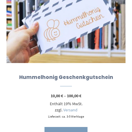
Hummelhonig Geschenkgutschein
Preisspanne:
10,00
€
–
100,00
€
10,00 €
Enthält 19% MwSt.
bis
100,00 €
zzgl.
Versand
Lieferzeit: ca. 3-5 Werktage