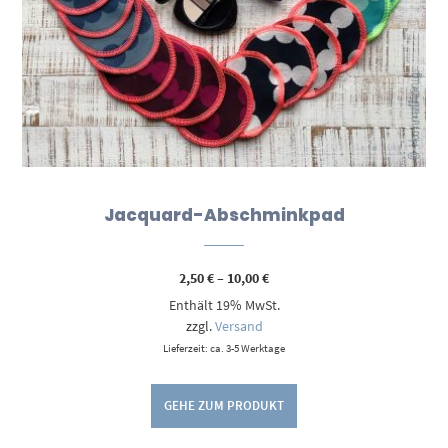
Jacquard-Abschminkpad
Preisspanne:
2,50
€
–
10,00
€
2,50 €
Enthält 19% MwSt.
bis
10,00 €
zzgl.
Versand
Lieferzeit: ca. 3-5 Werktage
GEHE ZUM PRODUKT