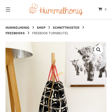
Springe
zum
0
Inhalt
HUMMELHONIG
SHOP
SCHNITTMUSTER
FREEBOOKS
FREEBOOK TURNBEUTEL