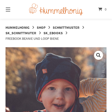
Springe
zum
0
Inhalt
HUMMELHONIG
SHOP
SCHNITTMUSTER
SK_SCHNITTMUTER
SK_EBOOKS
FREEBOOK BEANIE UND LOOP BIENE