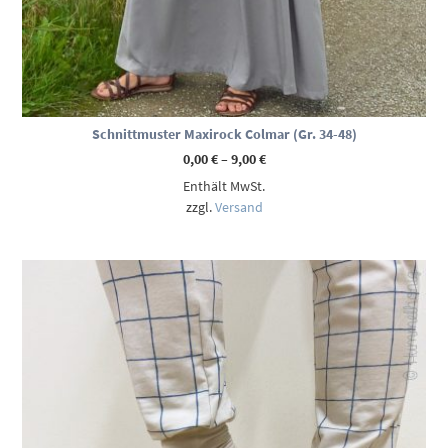
Schnittmuster Maxirock Colmar (Gr. 34-48)
Preisspanne:
0,00
€
–
9,00
€
0,00 €
Enthält MwSt.
bis
9,00 €
zzgl.
Versand