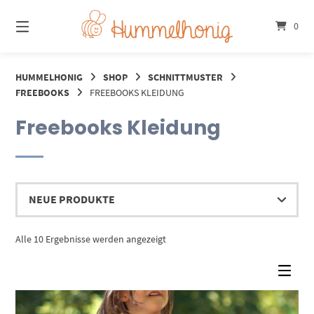
Springe
zum
0
Inhalt
HUMMELHONIG
SHOP
SCHNITTMUSTER
FREEBOOKS
FREEBOOKS KLEIDUNG
Freebooks Kleidung
Nach
Alle 10 Ergebnisse werden angezeigt
Aktualität
sortiert