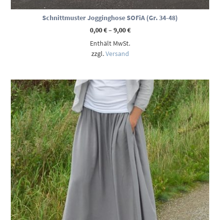
Schnittmuster Jogginghose SOFiA (Gr. 34-48)
Preisspanne:
0,00
€
–
9,00
€
0,00 €
Enthält MwSt.
bis
9,00 €
zzgl.
Versand