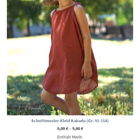
Schnittmuster Kleid Kakadu (Gr. 92-158)
Preisspanne:
0,00
€
–
9,00
€
0,00 €
Enthält MwSt.
bis