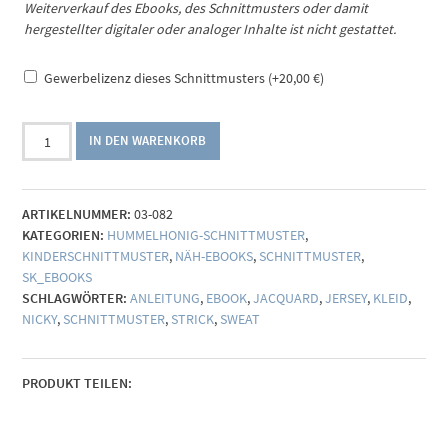
Weiterverkauf des Ebooks, des Schnittmusters oder damit
hergestellter digitaler oder analoger Inhalte ist nicht gestattet.
Gewerbelizenz dieses Schnittmusters
(+
20,00
€
)
Ebook
IN DEN WARENKORB
Kinder
(Long-)Sweater
Reh
ARTIKELNUMMER:
03-082
(Gr.
KATEGORIEN:
HUMMELHONIG-SCHNITTMUSTER
,
86-
KINDERSCHNITTMUSTER
,
NÄH-EBOOKS
,
SCHNITTMUSTER
,
158)
SK_EBOOKS
Menge
SCHLAGWÖRTER:
ANLEITUNG
,
EBOOK
,
JACQUARD
,
JERSEY
,
KLEID
,
NICKY
,
SCHNITTMUSTER
,
STRICK
,
SWEAT
PRODUKT TEILEN: