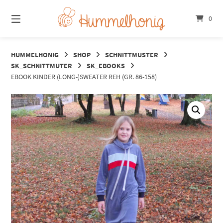
Springe
zum
0
Inhalt
HUMMELHONIG
SHOP
SCHNITTMUSTER
SK_SCHNITTMUTER
SK_EBOOKS
EBOOK KINDER (LONG-)SWEATER REH (GR. 86-158)