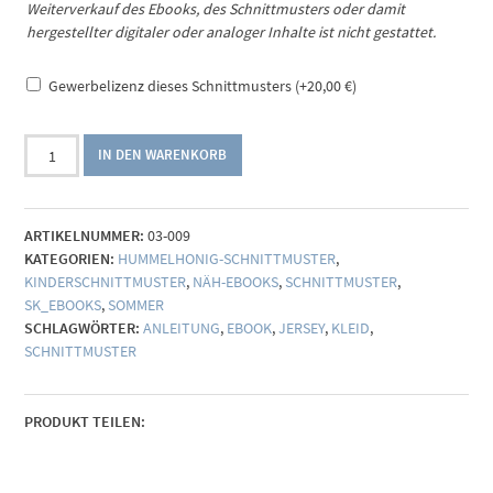
Weiterverkauf des Ebooks, des Schnittmusters oder damit
hergestellter digitaler oder analoger Inhalte ist nicht gestattet.
Gewerbelizenz dieses Schnittmusters
(+
20,00
€
)
Ebook
IN DEN WARENKORB
Trägerkleid
Känguru
(Gr.
ARTIKELNUMMER:
03-009
86-
KATEGORIEN:
HUMMELHONIG-SCHNITTMUSTER
,
140)
KINDERSCHNITTMUSTER
,
NÄH-EBOOKS
,
SCHNITTMUSTER
,
Menge
SK_EBOOKS
,
SOMMER
SCHLAGWÖRTER:
ANLEITUNG
,
EBOOK
,
JERSEY
,
KLEID
,
SCHNITTMUSTER
PRODUKT TEILEN: