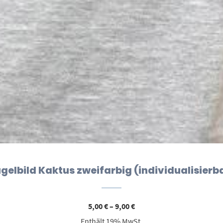
gelbild Kaktus zweifarbig (individualisierb
Preisspanne:
5,00
€
–
9,00
€
5,00 €
Enthält 19% MwSt.
bis