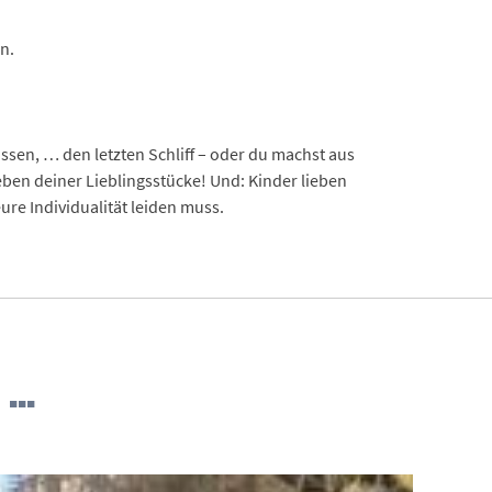
n.
.
sen, … den letzten Schliff – oder du machst aus
eben deiner Lieblingsstücke! Und: Kinder lieben
e Individualität leiden muss.
 …