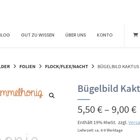
BLOG
GUT ZU WISSEN
ÜBER UNS
KONTO
LDER
FOLIEN
FLOCK/FLEX/NACHT
BÜGELBILD KAKTUS 
Bügelbild Kakt
5,50
€
–
9,00
€
Enthält 19% MwSt.
zzgl.
Vers
Lieferzeit: ca. 6-9 Werktage