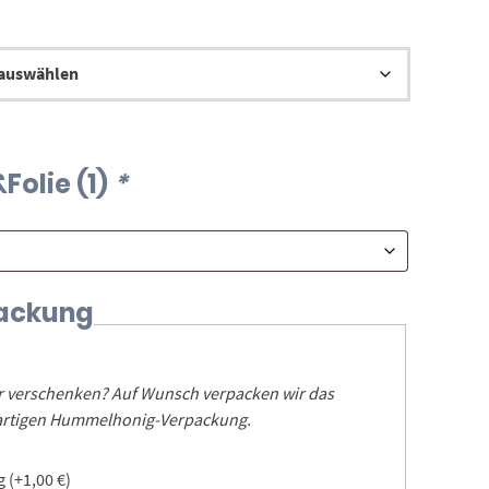
9,00 €
Folie (1)
*
ackung
er verschenken? Auf Wunsch verpacken wir das
igartigen Hummelhonig-Verpackung.
ng
(+
1,00
€
)