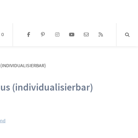
0
(INDIVIDUALISIERBAR)
us (individualisierbar)
Preisspanne:
5,50 €
and
bis