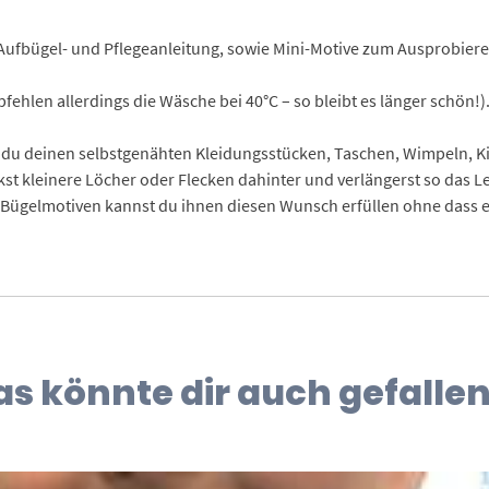
Aufbügel- und Pflegeanleitung, sowie Mini-Motive zum Ausprobiere
ehlen allerdings die Wäsche bei 40°C – so bleibt es länger schön!)
du deinen selbstgenähten Kleidungsstücken, Taschen, Wimpeln, Kis
ckst kleinere Löcher oder Flecken dahinter und verlängerst so das L
ügelmotiven kannst du ihnen diesen Wunsch erfüllen ohne dass eur
as könnte dir auch gefallen