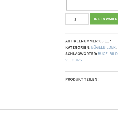
Bügelbild
IN DEN WARE
Kaktus
(individualisierbar)
Menge
ARTIKELNUMMER:
05-117
KATEGORIEN:
BÜGELBILDER
,
SCHLAGWÖRTER:
BÜGELBILD
VELOURS
PRODUKT TEILEN: