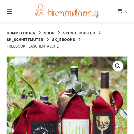
Springe
zum
0
Inhalt
HUMMELHONIG
SHOP
SCHNITTMUSTER
SK_SCHNITTMUTER
SK_EBOOKS
FREEBOOK FLASCHENTASCHE