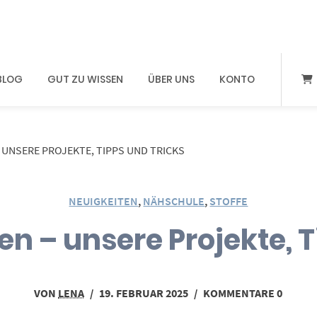
BLOG
GUT ZU WISSEN
ÜBER UNS
KONTO
UNSERE PROJEKTE, TIPPS UND TRICKS
NEUIGKEITEN
,
NÄHSCHULE
,
STOFFE
n – unsere Projekte, 
VON
LENA
/
19. FEBRUAR 2025
/
KOMMENTARE 0