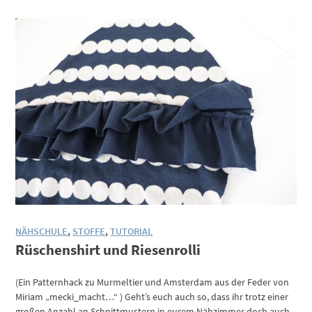
NÄHSCHULE
,
STOFFE
,
TUTORIAL
Rüschenshirt und Riesenrolli
(Ein Patternhack zu Murmeltier und Amsterdam aus der Feder von
Miriam „mecki_macht…“ ) Geht’s euch auch so, dass ihr trotz einer
großen Anzahl an Schnittmustern in eurem Nähzimmer doch auch