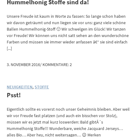
Hummelhonig Stoffe sind da!
Unsere Freude ist kaum in Worte zu fassen: So lange schon haben
wir davon geträumt und nun liegen sie vor uns: ganz viele schöne
Ballen Hummelhonig-Stoff 🙂 Wir schwelgen im Glück! Wir tanzen
vor Freude! Wir können uns nicht satt sehen an den wunderschöne
Farben und müssen sie immer wieder anfassen â€“ sie sind einfach
[...]
3. NOVEMBER 2016
/
KOMMENTARE: 2
NEUIGKEITEN
,
STOFFE
Psst!
Eigentlich sollte es vorerst noch unser Geheimnis bleiben. Aber weil
wir vor Freude fast platzen (und auch ein bisschen vor Stolz),
müssen wir es jetzt mal kurz loswerden: Bald gibtÂ´s
Hummelhonig Stoffe!!! Wunderbare, weiche Jacquard Jerseys…
alles Bio… Aber hey, nicht weitersagen… 😉 Merken