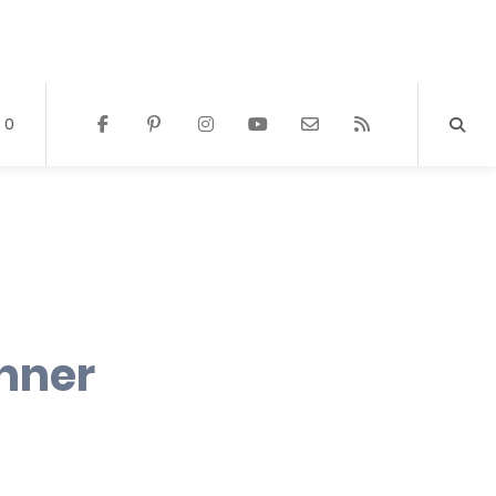
0
inner