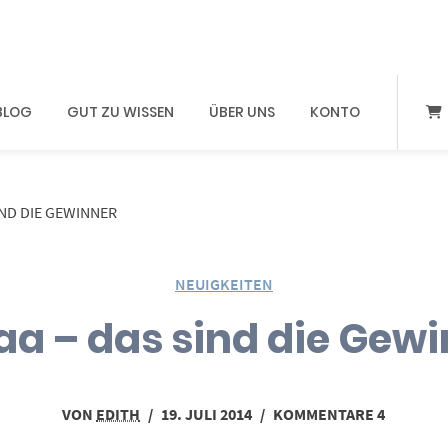
BLOG
GUT ZU WISSEN
ÜBER UNS
KONTO
IND DIE GEWINNER
NEUIGKEITEN
a – das sind die Gew
VON
EDITH
/
19. JULI 2014
/
KOMMENTARE 4