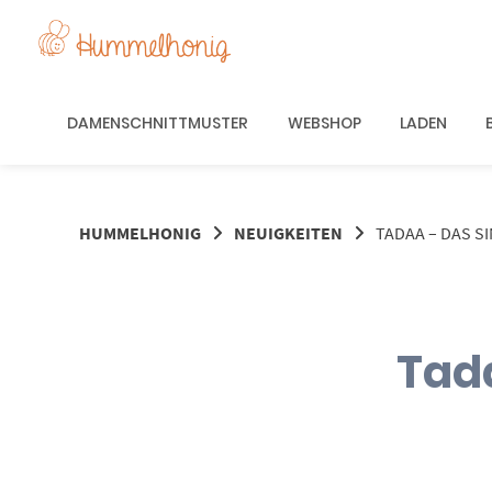
Springe
zum
Inhalt
DAMENSCHNITTMUSTER
WEBSHOP
LADEN
HUMMELHONIG
NEUIGKEITEN
TADAA – DAS S
Tada