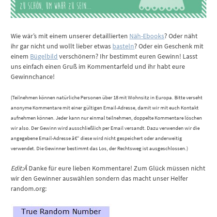
Wie wär’s mit einem unserer detaillierten
Näh-Ebooks
? Oder näht
ihr gar nicht und wollt lieber etwas
basteln
? Oder ein Geschenk mit
einem
Bügelbild
verschönern? Ihr bestimmt euren Gewinn! Lasst
uns einfach einen Gruß im Kommentarfeld und ihr habt eure
Gewinnchance!
(Teilnehmen können natürliche Personen über 18 mit Wohnsitz in Europa. Bitte verseht
anonyme Kommentare mit einer gültigen Email-Adresse, damit wir mit euch Kontakt
aufnehmen können. Jeder kann nur einmal teilnehmen, doppelte Kommentare löschen
wir also. Der Gewinn wird ausschließlich per Email versandt. Dazu verwenden wir die
angegebene Email-Adresse â€“ diese wird nicht gespeichert oder anderweitig
verwendet. Die Gewinner bestimmt das Los, der Rechtsweg ist ausgeschlossen.)
Edit:Â
Danke für eure lieben Kommentare! Zum Glück müssen nicht
wir den Gewinner auswählen sondern das macht unser Helfer
random.org: