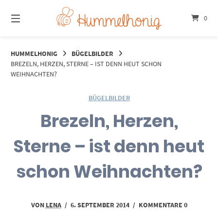
Springe
zum
0
Inhalt
HUMMELHONIG
BÜGELBILDER
BREZELN, HERZEN, STERNE – IST DENN HEUT SCHON
WEIHNACHTEN?
BÜGELBILDER
Brezeln, Herzen,
Sterne – ist denn heut
schon Weihnachten?
VON
LENA
/
6. SEPTEMBER 2014
/
KOMMENTARE 0