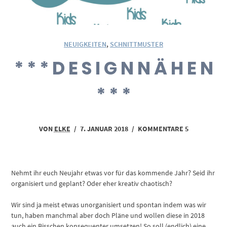
NEUIGKEITEN
,
SCHNITTMUSTER
* * * D E S I G N N Ä H E N
* * *
VON
ELKE
/
7. JANUAR 2018
/
KOMMENTARE 5
Nehmt ihr euch Neujahr etwas vor für das kommende Jahr? Seid ihr
organisiert und geplant? Oder eher kreativ chaotisch?
Wir sind ja meist etwas unorganisiert und spontan indem was wir
tun, haben manchmal aber doch Pläne und wollen diese in 2018
auch ein Bisschen konsequenter umsetzen! So soll (endlich) eine