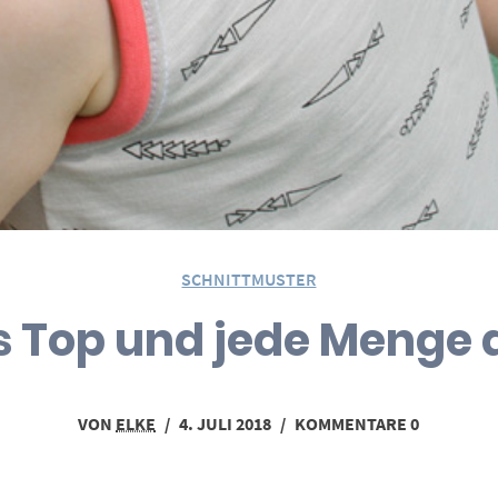
SCHNITTMUSTER
s Top und jede Menge a
VON
ELKE
/
4. JULI 2018
/
KOMMENTARE 0