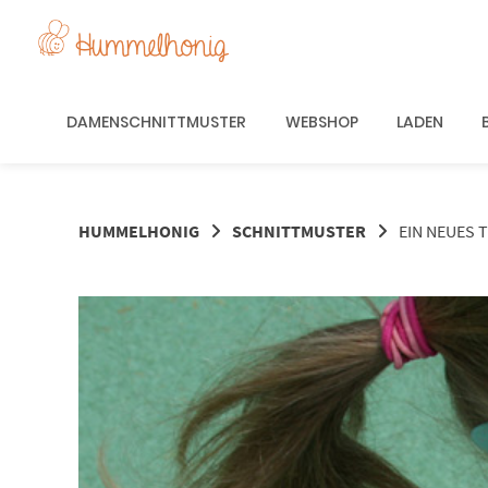
Springe
zum
Inhalt
DAMENSCHNITTMUSTER
WEBSHOP
LADEN
HUMMELHONIG
SCHNITTMUSTER
EIN NEUES 