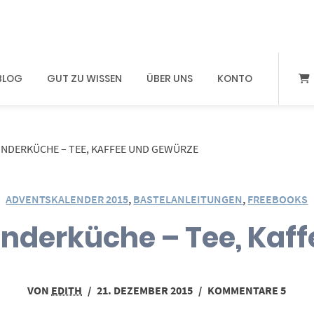
BLOG
GUT ZU WISSEN
ÜBER UNS
KONTO
INDERKÜCHE – TEE, KAFFEE UND GEWÜRZE
ADVENTSKALENDER 2015
,
BASTELANLEITUNGEN
,
FREEBOOKS
Kinderküche – Tee, Kaf
VON
EDITH
/
21. DEZEMBER 2015
/
KOMMENTARE 5