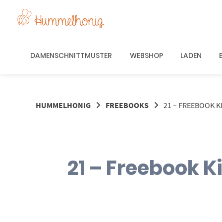
Springe
zum
Inhalt
DAMENSCHNITTMUSTER
WEBSHOP
LADEN
HUMMELHONIG
FREEBOOKS
21 – FREEBOOK K
21 – Freebook 