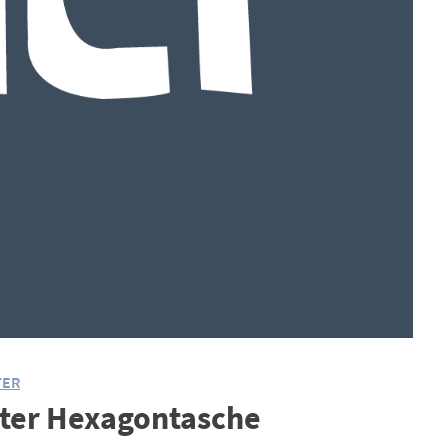
TER
ster Hexagontasche