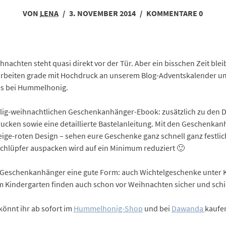
VON
LENA
/
3. NOVEMBER 2014
/
KOMMENTARE 0
ihnachten steht quasi direkt vor der Tür. Aber ein bisschen Zeit ble
 arbeiten grade mit Hochdruck an unserem Blog-Adventskalender 
hes bei Hummelhonig.
lig-weihnachtlichen Geschenkanhänger-Ebook: zusätzlich zu den D
ucken sowie eine detaillierte Bastelanleitung. Mit den Geschenkan
ge-roten Design – sehen eure Geschenke ganz schnell ganz festlich
chlüpfer auspacken wird auf ein Minimum reduziert 🙂
Geschenkanhänger eine gute Form: auch Wichtelgeschenke unter K
 Kindergarten finden auch schon vor Weihnachten sicher und schick
önnt ihr ab sofort im
Hummelhonig-Shop
und bei
Dawanda
kaufe