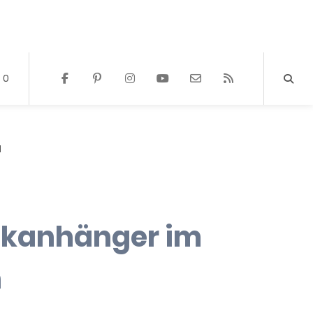
0
N
nkanhänger im
n