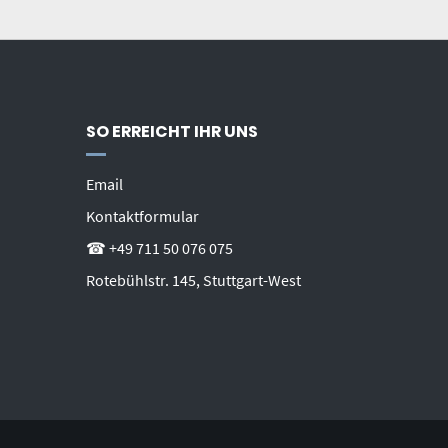
SO ERREICHT IHR UNS
Email
Kontaktformular
☎ +49 711 50 076 075
Rotebühlstr. 145, Stuttgart-West