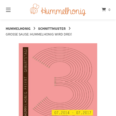
Springe
zum
0
Inhalt
HUMMELHONIG
SCHNITTMUSTER
GROSSE SAUSE: HUMMELHONIG WIRD DREI!