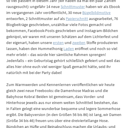
so viel passiert in diesem Jahr (wir haben da mal ein paar Zahlen
rausgesucht): ungefähr 14 neue
Schnittmuster
haben wir als Ebook
im vergangenen Jahr veröffentlicht, 30 neue
Bügelbildmotive
entworfen, 2 Schnittmuster auf als
Papierschnitt
ausgearbeitet, 76
Blogbeiträge geschrieben, unzählbar viele Fotos gemacht und
bekommen, Facebook-Posts geschrieben und Instagram-Bildchen
geknipst, wir waren mit unseren Schätzen auf dem Lichterfest und
der eigenart, haben unsere
ersten
und
zweiten
Stoffe produzieren
lassen, haben den Hummelhonig
Laden
eröffnet und noch so viel
mehr erlebt – das würde hier sämtliche Rahmen sprengen!
Jedenfalls – ein Geburtstag gehört schließlich gefeiert und weil das
alles hier ohne euch viel weniger Spaß gemacht hätte, seid ihr
natürlich mit bei der Party dabei!
Zum Warmwerden und Kennenlernen veröffentlichen wir heute
gleich zwei neue Freebooks: die Damenhose Madras und die
Babyhose Kobra! Beiden ist gemeinsam, dass Vorder- und
Hinterhose jeweils aus nur einem weiten Schnittteil bestehen, das
in Falten gelegt eine wunderbar bequeme und legere Sommerhose
ergibt. Die Babyversion (in den Größen 56 bis 86) ist lang, wir Damen
(Größe 34 bis 46) freuen uns über eine dreiviertellange Hose.
Bündchen an Hüfte und Beinabschluss machen die Urlaubs- und