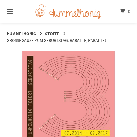
Springe
zum
0
Inhalt
HUMMELHONIG
STOFFE
GROSSE SAUSE ZUM GEBURTSTAG: RABATTE, RABATTE!