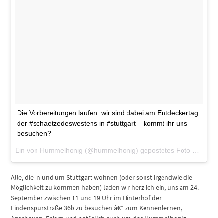
Die Vorbereitungen laufen: wir sind dabei am Entdeckertag
der #schaetzedeswestens in #stuttgart – kommt ihr uns
besuchen?
Ein von Hummelhonig (@hummelhonig) gepostetes Foto am
9. S
Alle, die in und um Stuttgart wohnen (oder sonst irgendwie die
Möglichkeit zu kommen haben) laden wir herzlich ein, uns am 24.
September zwischen 11 und 19 Uhr im Hinterhof der
Lindenspürstraße 36b zu besuchen â€“ zum Kennenlernen,