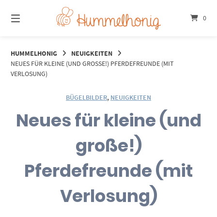
Springe
zum
0
Inhalt
HUMMELHONIG
NEUIGKEITEN
NEUES FÜR KLEINE (UND GROSSE!) PFERDEFREUNDE (MIT V
ERLOSUNG)
BÜGELBILDER
,
NEUIGKEITEN
Neues für kleine (und
große!)
Pferdefreunde (mit
Verlosung)