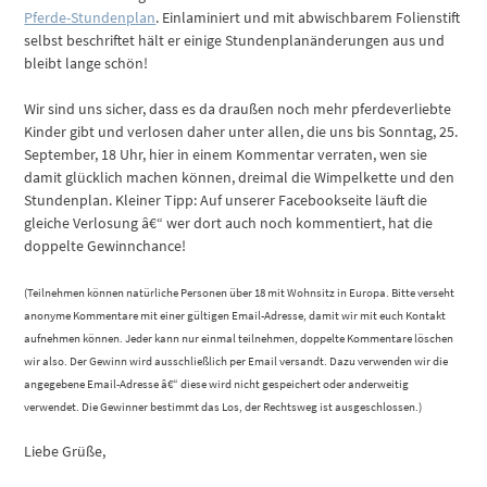
Pferde-Stundenplan
. Einlaminiert und mit abwischbarem Folienstift
selbst beschriftet hält er einige Stundenplanänderungen aus und
bleibt lange schön!
Wir sind uns sicher, dass es da draußen noch mehr pferdeverliebte
Kinder gibt und verlosen daher unter allen, die uns bis Sonntag, 25.
September, 18 Uhr, hier in einem Kommentar verraten, wen sie
damit glücklich machen können, dreimal die Wimpelkette und den
Stundenplan. Kleiner Tipp: Auf unserer Facebookseite läuft die
gleiche Verlosung â€“ wer dort auch noch kommentiert, hat die
doppelte Gewinnchance!
(Teilnehmen können natürliche Personen über 18 mit Wohnsitz in Europa. Bitte verseht
anonyme Kommentare mit einer gültigen Email-Adresse, damit wir mit euch Kontakt
aufnehmen können. Jeder kann nur einmal teilnehmen, doppelte Kommentare löschen
wir also. Der Gewinn wird ausschließlich per Email versandt. Dazu verwenden wir die
angegebene Email-Adresse â€“ diese wird nicht gespeichert oder anderweitig
verwendet. Die Gewinner bestimmt das Los, der Rechtsweg ist ausgeschlossen.)
Liebe Grüße,