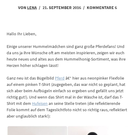
VON
LENA
/
21. SEPTEMBER 2016
/
KOMMENTARE 6
Hallo Ihr Lieben,
Einige unserer Hummelmädchen sind ganz große Pferdefans! Und
da uns ja ihre Wünsche oft am meisten inspirieren, zeigen wir euch
heute neues und altes aus dem Hummelhonig-Sortiment, was ihre
Herzen höher schlagen lässt!
Ganz neu ist das Bügelbild
Pferd
â€“ hier aus neonpinker Flexfolie
auf einem pinken T-Shirt (zugegeben, das war nicht so geplant, hat
sich aber beim Aufbügeln einfach so ergeben und gefällt uns jetzt
richtig gut!). Und wenn das Shirt mal in der Wäsche ist, darf das T-
Shirt mit dem
Hufeisen
an seine Stelle treten (die reflektierende
Folie kommt auf dem Tageslichtfoto nicht so richtig raus, reflektiert
aber unglaublich stark!):