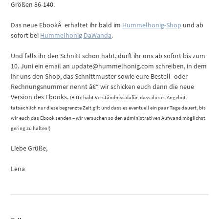
Größen 86-140.
Das neue EbookÂ erhaltet ihr bald im
Hummelhonig-Shop
und ab
sofort bei
Hummelhonig DaWanda
.
Und falls ihr den Schnitt schon habt, dürft ihr uns ab sofort bis zum
10. Juni ein email an update@hummelhonig.com schreiben, in dem
ihr uns den Shop, das Schnittmuster sowie eure Bestell- oder
Rechnungsnummer nennt â€“ wir schicken euch dann die neue
Version des Ebooks.
(Bitte habt Verständniss dafür, dass dieses Angebot
tatsächlich nur diese begrenzte Zeit gilt und dass es eventuell ein paar Tage dauert, bis
wir euch das Ebook senden – wir versuchen so den administrativen Aufwand möglichst
gering zu halten!)
Liebe Grüße,
Lena