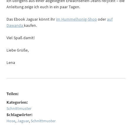
ich übrigens aus einer abgelegten Erwachsenen-Jeans recycelt – die
Anleitung zeige ich euch in ein paar Tagen.
Das Ebook Jaguar könnt ihr
im Hummelhonig-Shop
oder
auf
Dawanda
kaufen.
Viel Spaß damit!
Liebe Grüße,
Lena
Teilen:
Kategorien:
Schnittmuster
Schlagwörter:
Hose
,
Jaguar
,
Schnittmuster