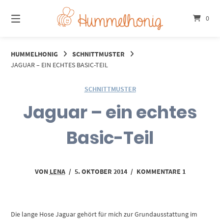
Springe
zum
0
Inhalt
HUMMELHONIG
SCHNITTMUSTER
JAGUAR – EIN ECHTES BASIC-TEIL
SCHNITTMUSTER
Jaguar – ein echtes
Basic-Teil
VON
LENA
/
5. OKTOBER 2014
/
KOMMENTARE 1
Die lange Hose Jaguar gehört für mich zur Grundausstattung im