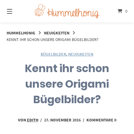
Springe
zum
0
Inhalt
HUMMELHONIG
NEUIGKEITEN
KENNT IHR SCHON UNSERE ORIGAMI BÜGELBILDER?
BÜGELBILDER
,
NEUIGKEITEN
Kennt ihr schon
unsere Origami
Bügelbilder?
VON
EDITH
/
27. NOVEMBER 2016
/
KOMMENTARE 0