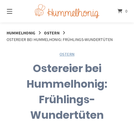
Springe
zum
0
Inhalt
HUMMELHONIG
OSTERN
OSTEREIER BEI HUMMELHONIG: FRÜHLINGS-WUNDERTÜTEN
OSTERN
Ostereier bei
Hummelhonig:
Frühlings-
Wundertüten